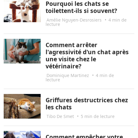
Pourquoi les chats se
toilettent-ils si souvent?
Amélie Nguyen-Desrosiers
•
4 min de
lecture
Comment arrêter
l'agressivité d'un chat après
une visite chez le
vétérinaire?
Dominique Martinez
•
4 min de
lecture
Griffures destructrices chez
les chats
Tibo De Smet
•
5 min de lecture
Comment empêcher votre