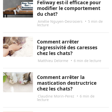
Feliway est-il efficace pour
modifier le comportement
du chat?
Amélie Nguyen-Desrosiers
•
5 min de
lecture
Comment arrêter
l'agressivité des caresses
chez les chats?
Matthieu Delorme
•
6 min de lecture
Comment arrêter la
mastication destructrice
chez les chats?
Claudine Morin-Perez
•
6 min de
lecture