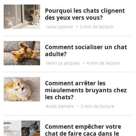
Pourquoi les chats clignent
des yeux vers vous?
Luna Lejeune
•
3 min de lecture
Comment socialiser un chat
adulte?
Henri Le Jacques
•
4 min de lecture
Comment arrêter les
miaulements bruyants chez
les chats?
Anaïs Demers
•
5 min de lecture
Comment empêcher votre
chat de faire caca dans le