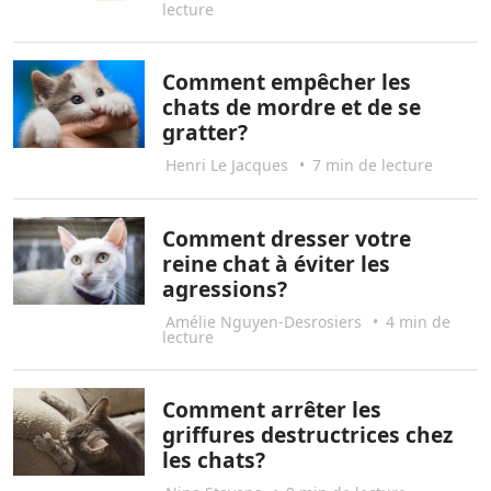
lecture
Comment empêcher les
chats de mordre et de se
gratter?
Henri Le Jacques
•
7 min de lecture
Comment dresser votre
reine chat à éviter les
agressions?
Amélie Nguyen-Desrosiers
•
4 min de
lecture
Comment arrêter les
griffures destructrices chez
les chats?