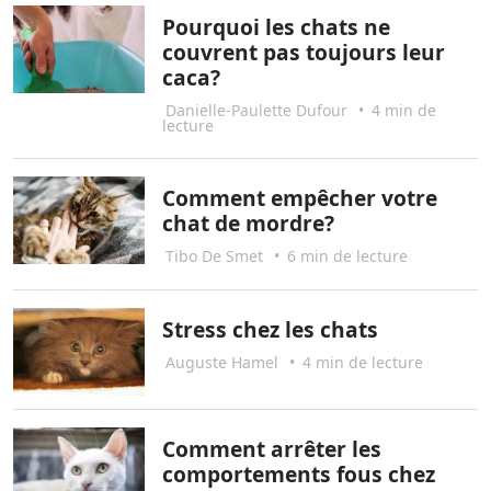
Pourquoi les chats ne
couvrent pas toujours leur
caca?
Danielle-Paulette Dufour
•
4 min de
lecture
Comment empêcher votre
chat de mordre?
Tibo De Smet
•
6 min de lecture
Stress chez les chats
Auguste Hamel
•
4 min de lecture
Comment arrêter les
comportements fous chez