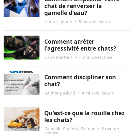
chat de renverser la
gamelle d'eau?
Luna Lejeune
•
5 min de lecture
Comment arrêter
l'agressivité entre chats?
Lana Mertens
•
6 min de lecture
Comment discipliner son
chat?
Anthony Allard
•
4 min de lecture
Qu'est-ce que la rouille chez
les chats?
Danielle-Paulette Dufour
•
5 min de
lecture