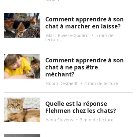
Comment apprendre à son
chat à marcher en laisse?
Marc Riviere-Godard
•
5 min de
lecture
Comment apprendre à son
chat à ne pas être
méchant?
Robin Desmedt
•
4 min de lecture
Quelle est la réponse
Flehmen chez les chats?
Nina Stevens
•
3 min de lecture