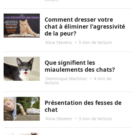
Comment dresser votre
chat à éliminer l'agressivité
de la peur?
Nina Stevens
•
5 min de lecture
Que signifient les
miaulements des chats?
Dominique Martinez
•
4 min de
lecture
Présentation des fesses de
chat
Nina Stevens
•
3 min de lecture