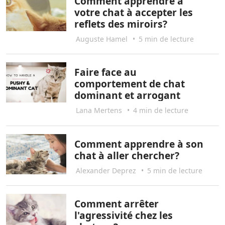
Comment apprendre à
votre chat à accepter les
reflets des miroirs?
Auguste Hamel
•
5 min de lecture
Faire face au
comportement de chat
dominant et arrogant
Lana Mertens
•
4 min de lecture
Comment apprendre à son
chat à aller chercher?
Alexander Deprez
•
5 min de lecture
Comment arrêter
l'agressivité chez les