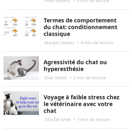
Nina Stevens
•
9 min de lecture
Termes de comportement
du chat: conditionnement
classique
Margot Ledoux
•
4 min de lecture
Agressivité du chat ou
hyperesthésie
Elias Smets
•
3 min de lecture
Voyage à faible stress chez
le vétérinaire avec votre
chat
Tibo De Smet
•
7 min de lecture