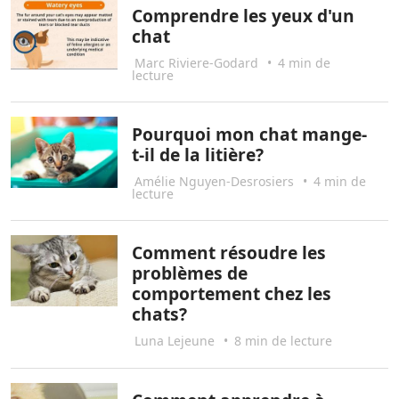
Comprendre les yeux d'un
chat
Marc Riviere-Godard
•
4 min de
lecture
Pourquoi mon chat mange-
t-il de la litière?
Amélie Nguyen-Desrosiers
•
4 min de
lecture
Comment résoudre les
problèmes de
comportement chez les
chats?
Luna Lejeune
•
8 min de lecture