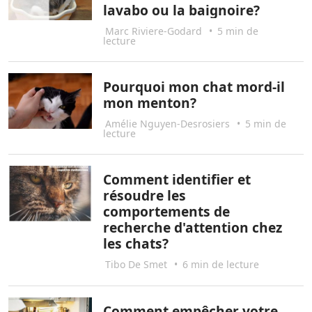
lavabo ou la baignoire?
Marc Riviere-Godard
•
5 min de
lecture
Pourquoi mon chat mord-il
mon menton?
Amélie Nguyen-Desrosiers
•
5 min de
lecture
Comment identifier et
résoudre les
comportements de
recherche d'attention chez
les chats?
Tibo De Smet
•
6 min de lecture
Comment empêcher votre