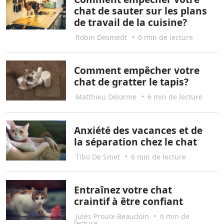
chat de sauter sur les plans
de travail de la cuisine?
Robin Desmedt
•
6 min de lecture
Comment empêcher votre
chat de gratter le tapis?
Matthieu Delorme
•
6 min de lecture
Anxiété des vacances et de
la séparation chez le chat
Tibo De Smet
•
6 min de lecture
Entraînez votre chat
craintif à être confiant
Jules Proulx-Beaudoin
•
6 min de
lecture