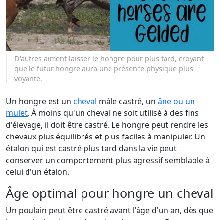
D'autres aiment laisser le hongre pour plus tard, croyant
que le futur hongre aura une présence physique plus
voyante.
Un hongre est un
cheval
mâle castré, un
âne ou un
mulet
. À moins qu'un cheval ne soit utilisé à des fins
d'élevage, il doit être castré. Le hongre peut rendre les
chevaux plus équilibrés et plus faciles à manipuler. Un
étalon qui est castré plus tard dans la vie peut
conserver un comportement plus agressif semblable à
celui d'un étalon.
Âge optimal pour hongre un cheval
Un poulain peut être castré avant l'âge d'un an, dès que