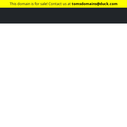
This domain is for sale! Contact us at
tomsdomains@duck.com