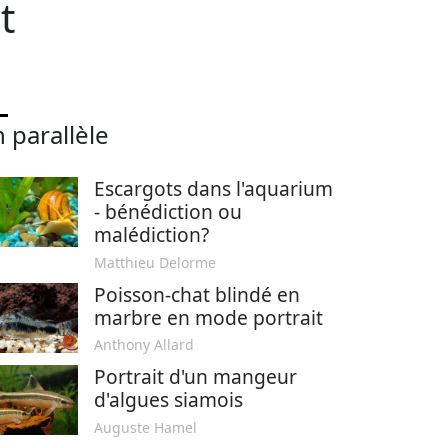
t
 parallèle
Escargots dans l'aquarium
- bénédiction ou
malédiction?
Matthieu Delorme
Poisson-chat blindé en
marbre en mode portrait
Anthony Allard
Portrait d'un mangeur
d'algues siamois
Auguste Hamel