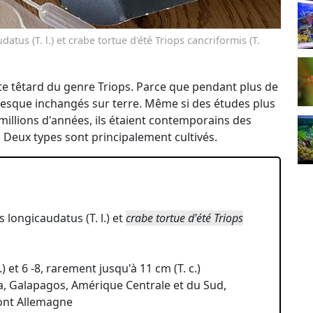
tus (T. l.) et crabe tortue d'été Triops cancriformis (T.
ette têtard du genre Triops. Parce que pendant plus de
presque inchangés sur terre. Même si des études plus
illions d'années, ils étaient contemporains des
. Deux types sont principalement cultivés.
 longicaudatus (T. l.) et
crabe tortue d'été Triops
) et 6 -8, rarement jusqu'à 11 cm (T. c.)
da, Galapagos, Amérique Centrale et du Sud,
 dont Allemagne