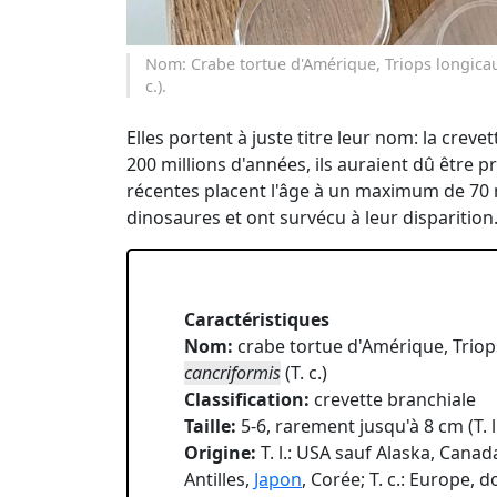
Nom: Crabe tortue d'Amérique, Triops longicauda
c.).
Elles portent à juste titre leur nom: la crev
200 millions d'années, ils auraient dû être 
récentes placent l'âge à un maximum de 70 m
dinosaures et ont survécu à leur disparition
Caractéristiques
Nom:
crabe tortue d'Amérique, Triops
cancriformis
(T. c.)
Classification:
crevette branchiale
Taille:
5-6, rarement jusqu'à 8 cm (T. l.
Origine:
T. l.: USA sauf Alaska, Cana
Antilles,
Japon
, Corée; T. c.: Europe,