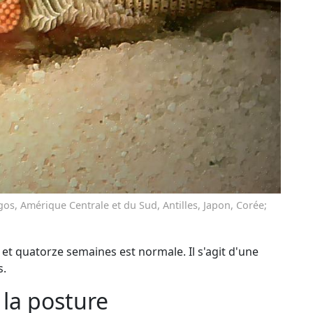
gos, Amérique Centrale et du Sud, Antilles, Japon, Corée;
x et quatorze semaines est normale. Il s'agit d'une
s.
r la posture