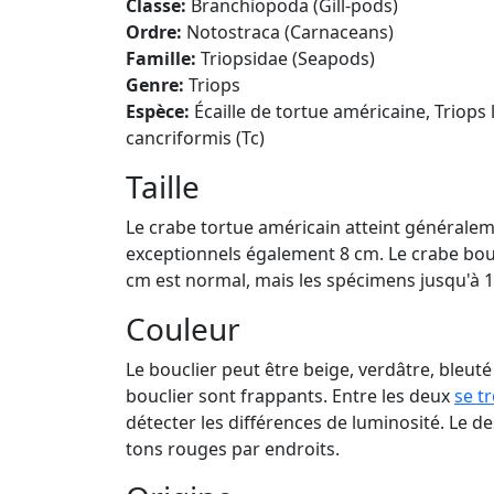
Classe:
Branchiopoda (Gill-pods)
Ordre:
Notostraca (Carnaceans)
Famille:
Triopsidae (Seapods)
Genre:
Triops
Espèce:
Écaille de tortue américaine, Triops l
cancriformis (Tc)
Taille
Le crabe tortue américain atteint généralem
exceptionnels également 8 cm. Le crabe bouc
cm est normal, mais les spécimens jusqu'à 1
Couleur
Le bouclier peut être beige, verdâtre, bleut
bouclier sont frappants. Entre les deux
se t
détecter les différences de luminosité. Le d
tons rouges par endroits.