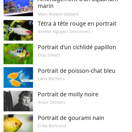
marin
Marc Riviere-Godard
Tétra à tête rouge en portrait
Amélie Nguyen-Desrosiers
Portrait d'un cichlidé papillon
Elias Smets
Portrait de poisson-chat bleu
Lana Mertens
Portrait de molly noire
Anaïs Demers
Portrait de gourami nain
Érika Bertrand