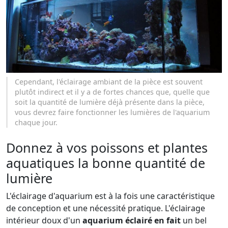
Cependant, l'éclairage ambiant de la pièce est souvent
plutôt indirect et il y a de fortes chances que, quelle que
soit la quantité de lumière déjà présente dans la pièce,
vous devrez faire fonctionner les lumières de l'aquarium
chaque jour.
Donnez à vos poissons et plantes
aquatiques la bonne quantité de
lumière
L'éclairage d'aquarium est à la fois une caractéristique
de conception et une nécessité pratique. L'éclairage
intérieur doux d'un
aquarium éclairé en fait
un bel