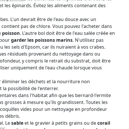
 et les épinards. Évitez les aliments contenant des
bes. L'un devrait être de l'eau douce avec un
e contient pas de chlore. Vous pouvez l'acheter dans
 poisson
. L'autre bol doit être de l'eau salée créée en
é pour
garder les poissons marins
. N'utilisez pas
 les sels d'Epsom, car ils nuiraient à vos crabes.
ues résiduels provenant du nettoyage dans ou
fondeur, y compris le retrait du substrat, doit être
tiliser uniquement de l'eau chaude lorsque vous
r éliminer les déchets et la nourriture non
a possibilité de l'enterrer.
aires dans l'habitat afin que les bernard-l'ermite
us grosses à mesure qu'ils grandissent. Toutes les
es coquilles vides pour un nettoyage en profondeur
es débris.
al. Le
sable
et le gravier à petits grains ou de
corail