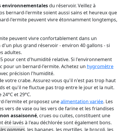
s environnementales
du réservoir. Veillez à
os bernard-l'ermite soient aussi sains et heureux que
ernard-l'ermite peuvent vivre étonnamment longtemps,
mite peuvent vivre confortablement dans un
 d'un plus grand réservoir - environ 40 gallons - si
s adultes.
85 pour cent d'humidité relative. Si l'environnement
sec pour un bernard-l'ermite. Achetez un
hygromètre
avec précision l'humidité.
de votre crabe. Assurez-vous qu'il n'est pas trop haut
s et qu'il ne fluctue pas trop entre le jour et la nuit.
 24°C et 29°C.
d-l'ermite et proposez une
alimentation variée
. Les
es vers de vase ou les vers de farine et les friandises
non assaisonné
, crues ou cuites, constituent une
nt été lavés à l'eau déchlorée sont également bons.
t les pommes
, les bananes, les myrtilles, le brocoli, les