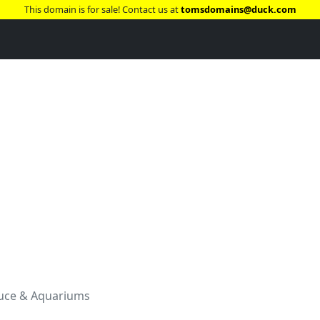
This domain is for sale! Contact us at
tomsdomains@duck.com
ouce & Aquariums