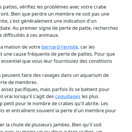
s pattes, vérifiez les problèmes avec votre crabe
ront. Bien que perdre un membre ne soit pas une
te, c'est généralement une indication d'un
iate. Au premier signe de perte de patte, recherchez
difficultés à ces animaux.
 la maison de votre
bernard-l'ermite
, car les
t une cause fréquente de perte de pattes. Pour que
t essentiel que vous leur fournissiez des conditions
ils peuvent faire des ravages dans un aquarium de
perte de membres.
assez pacifiques, mais parfois ils se battent pour
 vrai lorsqu'il s'agit des
coquillages
les plus
p petit pour le nombre de crabes qu'il abrite. Les
s et entraînent souvent la perte d'un membre pour
r la chute de plusieurs jambes. Bien qu'il soit
te avec au moins un ou deux autres crabes, un